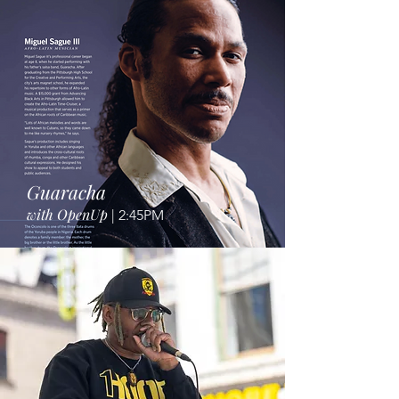
Guaracha
with OpenUp
| 2:45PM