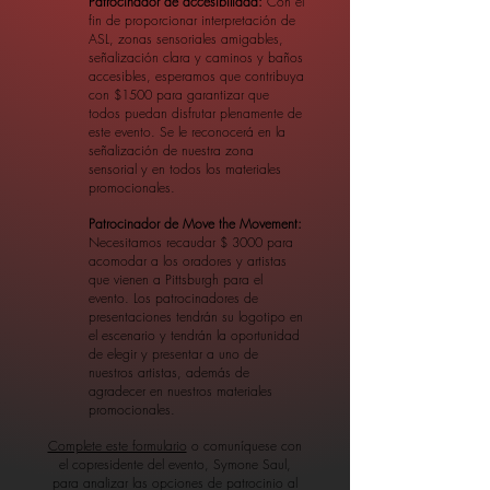
Patrocinador de accesibilidad:
Con el
fin de proporcionar interpretación de
ASL, zonas sensoriales amigables,
señalización clara y caminos y baños
accesibles, esperamos que contribuya
con $1500 para garantizar que
todos puedan disfrutar plenamente de
este evento. Se le reconocerá en la
señalización de nuestra zona
sensorial y en todos los materiales
promocionales.
Patrocinador de Move the Movement:
Necesitamos recaudar $ 3000 para
acomodar a los oradores y artistas
que vienen a Pittsburgh para el
evento. Los patrocinadores de
presentaciones tendrán su logotipo en
el escenario y tendrán la oportunidad
de elegir y presentar a uno de
nuestros artistas, además de
agradecer en nuestros materiales
promocionales.
Complete este formulario
o comuníquese con
el copresidente del evento, Symone Saul,
para analizar las opciones de patrocinio al