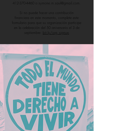
412-370-4460 o symone.m.saul@gmail.com.
Si no puede hacer una contribución
financiera en este momento, complete este
formulario para que su organización participe
en la celebración del 50 aniversario el 3 de
septiembre:
bit.ly/org_signup