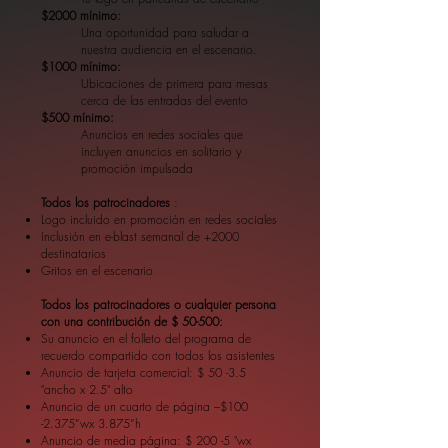
$2000 mínimo:
Una oportunidad para saludar a
nuestra audiencia en el escenario.
$1000 mínimo:
Ubicaciones de primera para mesas
cerca de las entradas del evento
$500 mínimo:
Anuncios en redes sociales que
incluyen anuncios en solitario y
promoción impulsada
Todos los patrocinadores
:
Logo incluido en promoción en redes sociales
Inclusión en e-blast semanal de +2000
destinatarios
Gritos en el escenario
Todos los patrocinadores o cualquier persona
con una contribución de $ 50-500:
Su anuncio en el folleto del programa de
recuerdo compartido con todos los asistentes
Anuncio de tarjeta comercial: $ 50 -3.5
"ancho x 2.5" alto
Anuncio de un cuarto de página –$100
-2.375”wx 3.875”h
Anuncio de media página: $ 200 -5 "wx