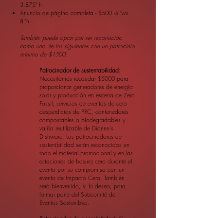
3.875" h
Anuncio de página completa - $500 -5''wx
8''h
También puede optar por ser reconocido
como uno de los siguientes con un patrocinio
mínimo de $1500:
Patrocinador de sustentabilidad:
Necesitamos recaudar $5000 para
proporcionar generadores de energía
solar y producción en escena de Zero
Fossil, servicios de eventos de cero
desperdicios de PRC, contenedores
compostables o biodegradables y
vajilla reutilizable de Dianne's
Dishware. Los patrocinadores de
sostenibilidad serán reconocidos en
todo el material promocional y en las
estaciones de basura cero durante el
evento por su compromiso con un
evento de Impacto Cero. También
será bienvenido, si lo desea, para
formar parte del Subcomité de
Eventos Sostenibles.