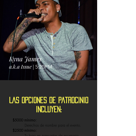
Kyna James
a.k.a Issue
| 5:20PM
Las opciones de patrocinio
incluyen:
$5000 mínimo:
Derechos de nombre para el evento.
$2500 mínimo:
Tu logo en pancartas de escenario