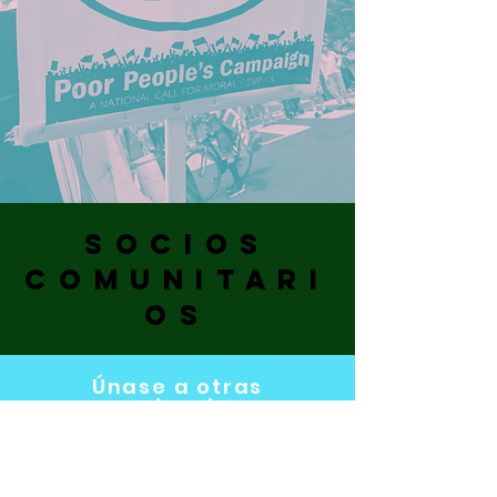
SOCIOS
COMUNITARI
OS
Únase a otras
organizaciones
comunitarias, grupos
religiosos, sindicatos y
grupos
activistas/políticos para