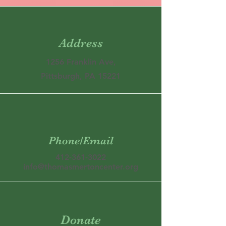
Address
1256 Franklin Ave,
Pittsburgh, PA 15221
Phone/Email
412-361-3022
info@thomasmertoncenter.org
Donate