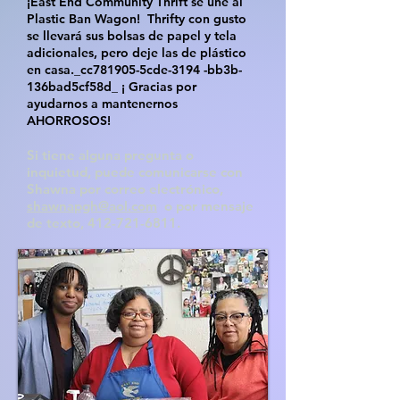
¡East End Community Thrift se une al
Plastic Ban Wagon!
Thrifty con gusto
se llevará sus bolsas de papel y tela
adicionales, pero deje las de plástico
en casa._cc781905-5cde-3194 -bb3b-
136bad5cf58d_ ¡
Gracias por
ayudarnos a mantenernos
AHORROSOS!
Si tiene alguna pregunta o
inquietud, puede comunicarse con
Shawna por correo electrónico,
shawnapgh@aol.com
o por mensaje
de texto,
412-721-6811
.