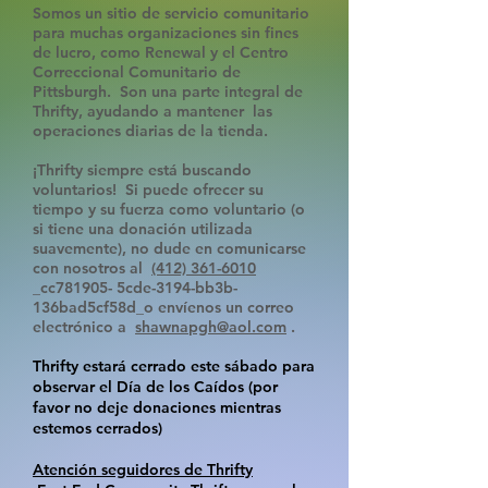
Somos un sitio de servicio comunitario
para muchas organizaciones sin fines
de lucro, como Renewal y el Centro
Correccional Comunitario de
Pittsburgh. Son una parte integral de
Thrifty, ayudando a mantener las
operaciones diarias de la tienda.
¡Thrifty siempre está buscando
voluntarios! Si puede ofrecer su
tiempo y su fuerza como voluntario (o
si tiene una donación utilizada
suavemente), no dude en comunicarse
con nosotros al
(412) 361-6010
_cc781905- 5cde-3194-bb3b-
136bad5cf58d_o envíenos un correo
electrónico a
shawnapgh@aol.com
.
Thrifty estará cerrado este sábado para
observar el Día de los Caídos (por
favor no deje donaciones mientras
estemos cerrados)
Atención seguidores de Thrifty