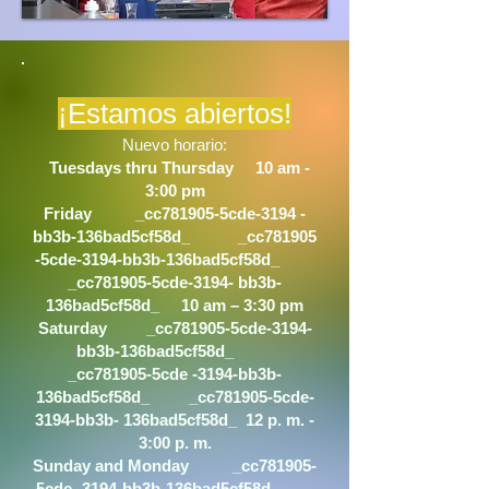
¡Estamos abiertos!
Nuevo horario:
Tuesdays thru Thursday 10 am -
3:00 pm
Friday _cc781905-5cde-3194 -
bb3b-136bad5cf58d_ _cc781905
-5cde-3194-bb3b-136bad5cf58d_
_cc781905-5cde-3194- bb3b-
136bad5cf58d_ 10 am – 3:30 pm
Saturday _cc781905-5cde-3194-
bb3b-136bad5cf58d_
_cc781905-5cde -3194-bb3b-
136bad5cf58d_ _cc781905-5cde-
3194-bb3b- 136bad5cf58d_ 12 p. m. -
3:00 p. m.
Sunday and Monday _cc781905-
5cde -3194-bb3b-136bad5cf58d_