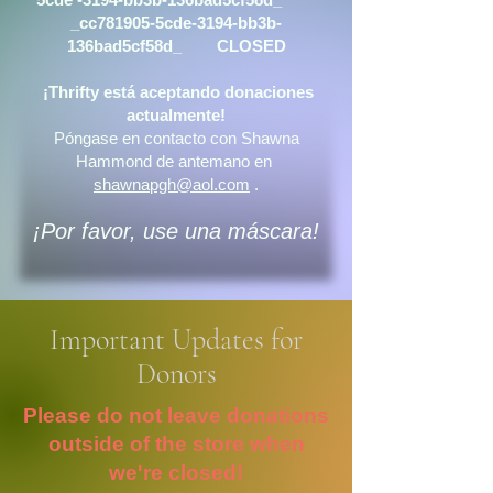
_cc781905-5cde-3194-bb3b-
136bad5cf58d_ CLOSED
¡Thrifty está aceptando donaciones
actualmente!
Póngase en contacto con
Shawna
Hammond de antemano en
shawnapgh@aol.com
.
¡Por favor, use una máscara!
Important Updates for
Donors
Please do not leave donations
outside of the store when
we're closed!