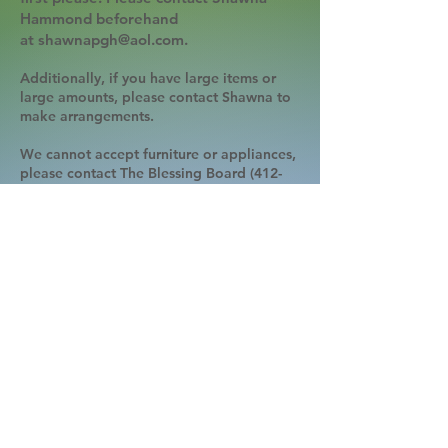
Hammond beforehand
at
shawnapgh@aol.com
.
Additionally, if you have large items or
large amounts, please contact Shawna to
make arrangements.
We cannot accept furniture or appliances,
please contact The Blessing Board
(412-
828-1055)
or Off The Floor
(412-926-5053)
.
Thrifty will gladly take your used plastic,
paper and cloth bags to reuse for
customers.
We cannot accept baby items- the only
baby items we can accept are clothes and
toys.
Other Important Donation Guidelines
Before giving your donation away, think
about the reason why you are getting rid