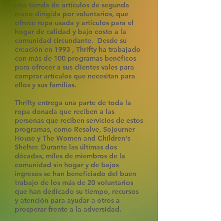
una tienda de artículos de segunda
mano dirigida por voluntarios, que
ofrece ropa usada y artículos para el
hogar de calidad y bajo costo a la
comunidad circundante. Desde su
creación en 1993 , Thrifty ha trabajado
con más de 100 programas benéficos
para ofrecer a sus clientes vales para
comprar artículos que necesitan para
ellos y sus familias.
Thrifty entrega una parte de toda la
ropa donada que reciben a las
personas que reciben servicios de estos
programas, como Resolve, Sojourner
House y The Women and Children's
Shelter. Durante las últimas dos
décadas, miles de miembros de la
comunidad sin hogar y de bajos
ingresos se han beneficiado del buen
trabajo de los más de 20 voluntarios
que han dedicado su tiempo, recursos
y atención para ayudar a otros a
prosperar frente a la adversidad.