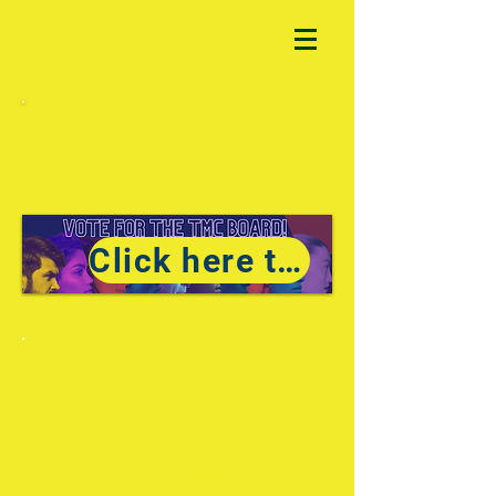
Click here to vote!
Le scrutin des candidats
au conseil
d'administration 2021
Vous trouverez ci-dessous les