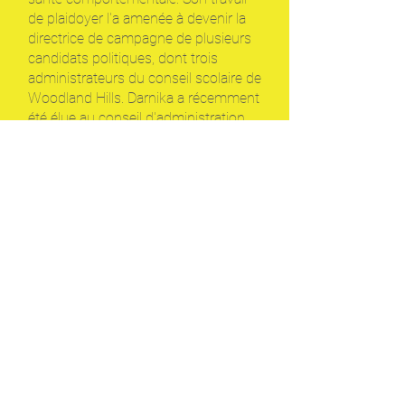
de plaidoyer l'a amenée à devenir la
directrice de campagne de plusieurs
candidats politiques, dont trois
administrateurs du conseil scolaire de
Woodland Hills. Darnika a récemment
été élue au conseil d'administration
de l'école Woodland Hills.
Elle est membre du chapitre de
Pittsburgh de Jewish Voice for Peace
(JVP). Darnika représente JVP dans
la Pittsburgh Coalition to End the
Deadly Exchange en tant que
membre organisationnel. En tant que
membre de la Coalition de Pittsburgh
pour mettre fin à l'échange mortel,
Darnika anime des cours, des ateliers
et rencontre des législateurs pour
plaider en faveur de changements
dans les politiques nationales et