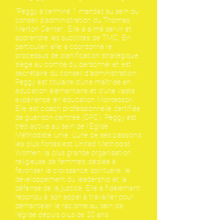
"Peggy a terminé 1 mandat au sein du
conseil d'administration du Thomas
Merton Center. Elle a aimé servir et
apprendre les subtilités de TMC. En
particulier, elle a coordonné le
processus de planification stratégique,
siège au comité du personnel et est
secrétaire du conseil d'administration.
Peggy est titulaire d'une maîtrise en
éducation élémentaire et d'une vaste
expérience en éducation Montessori.
Elle est coach professionnelle certifiée
de guérison centrée (CPC). Peggy est
très active au sein de l'Église
Méthodiste Unie. L'une de ses passions
les plus fortes est United Methodist
Women, la plus grande organisation
religieuse de femmes, dédiée à
favoriser la croissance spirituelle, le
développement du leadership et la
défense de la justice. Elle a fidèlement
répondu à son appel à travailler pour
démanteler le racisme au sein de
l'église depuis plus de 20 ans.