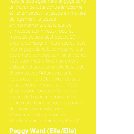
l'eau, je suis également engagé dans
un travail de lutte contre le racisme
et l'anti-noirceur, la justice en matière
de logement, la justice
environnementale et la justice
climatique aux niveaux local et
mondial. Je suis actif depuis 2017
avec la campagne Notre eau et reste
très engagé dans la campagne. J'ai
également participé aux initiatives de
vote pour mettre fin à l'isolement
cellulaire et adopter une loi locale de
Breonna avec l'Alliance pour la
responsabilité de la police. Je suis
engagé dans le travail du TMC et
d'autres pour pousser Colcom à
cesser de financer le travail de la
suprématie blanche sous le couvert
de l'environnementalisme.
Mouvement des personnes
affectées par les barrages, Brésil)."
Peggy Ward (Elle/Elle)