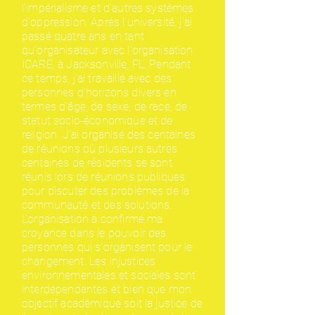
l'impérialisme et d'autres systèmes
d'oppression. Après l'université, j'ai
passé quatre ans en tant
qu'organisateur avec l'organisation
ICARE, à Jacksonville, FL. Pendant
ce temps, j'ai travaillé avec des
personnes d'horizons divers en
termes d'âge, de sexe, de race, de
statut socio-économique et de
religion. J'ai organisé des centaines
de réunions où plusieurs autres
centaines de résidents se sont
réunis lors de réunions publiques
pour discuter des problèmes de la
communauté et des solutions.
L'organisation a confirmé ma
croyance dans le pouvoir des
personnes qui s'organisent pour le
changement. Les injustices
environnementales et sociales sont
interdépendantes et bien que mon
objectif académique soit la justice de