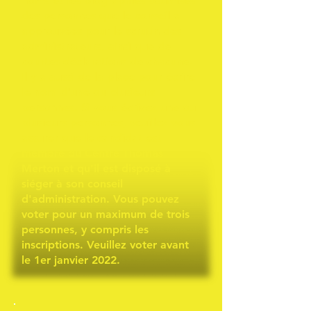
noms et les biographies soumises
des personnes que le conseil a
approuvées pour le scrutin des
administrateurs, ainsi que de
courtes déclarations de chacune.
Il y a aussi de la place pour écrire
le nom d'une ou plusieurs
personnes. Si vous écrivez une ou
plusieurs personnes, veuillez vous
assurer que le candidat est
membre du Centre Thomas
Merton et qu'il est disposé à
siéger à son conseil
d'administration. Vous pouvez
voter pour un maximum de trois
personnes, y compris les
inscriptions. Veuillez voter avant
le 1er janvier 2022.