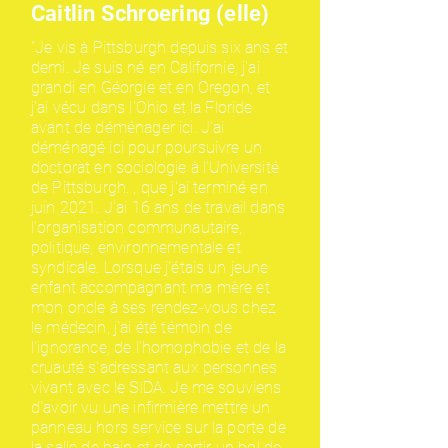
Caitlin Schroering (elle)
"Je vis à Pittsburgh depuis six ans et
demi. Je suis né en Californie, j'ai
grandi en Géorgie et en Oregon, et
j'ai vécu dans l'Ohio et la Floride
avant de déménager ici. J'ai
déménagé ici pour poursuivre un
doctorat en sociologie à l'Université
de Pittsburgh. , que j'ai terminé en
juin 2021. J'ai 16 ans de travail dans
l'organisation communautaire,
politique, environnementale et
syndicale. Lorsque j'étais un jeune
enfant accompagnant ma mère et
mon oncle à ses rendez-vous chez
le médecin, j'ai été témoin de
l'ignorance, de l'homophobie et de la
cruauté s'adressant aux personnes
vivant avec le SIDA. Je me souviens
d'avoir vu une infirmière mettre un
panneau hors service sur la porte de
la salle de bain et de sortir un bol de