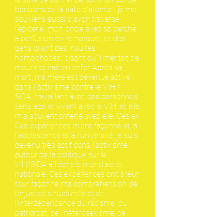
bonbons de la salle d'attente ; je me
souviens aussi d'avoir traversé
l'épicerie, mon oncle avec sa perche
à perfusion en remorque , et des
gens criant des insultes
homophobes, disant qu"il méritait de
mourir et irait en enfer. Après sa
mort, ma mère est devenue active
dans l"activisme contre le VIH /
SIDA, travaillant avec des personnes
sans abri et vivant avec le VIH, et elle
m"a souvent amené avec elle. Ces ex
Ces expériences m'ont façonné et, à
l'adolescence et à l'université, je suis
devenu très actif dans l'activisme
autour de la politique sur le
VIH/SIDA à l'échelle mondiale et
nationale. Ces expériences ont à leur
tour façonné ma compréhension de
l'injustice structurelle et de
l'interdépendance du racisme, du
patriarcat, de l'hétérosexisme, de