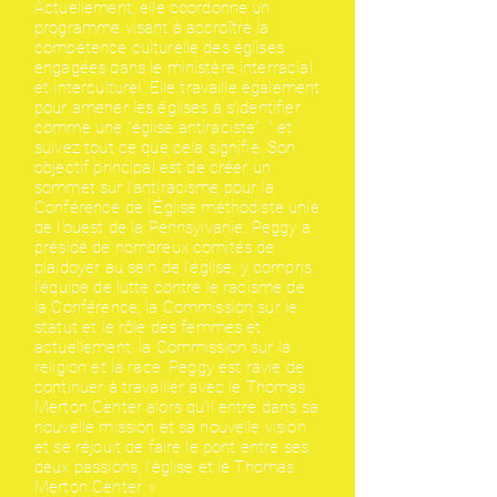
Actuellement, elle coordonne un
programme visant à accroître la
compétence culturelle des églises
engagées dans le ministère interracial
et interculturel. Elle travaille également
pour amener les églises à s'identifier
comme une "église antiraciste". ” et
suivez tout ce que cela signifie. Son
objectif principal est de créer un
sommet sur l'antiracisme pour la
Conférence de l'Église méthodiste unie
de l'ouest de la Pennsylvanie. Peggy a
présidé de nombreux comités de
plaidoyer au sein de l'église, y compris
l'équipe de lutte contre le racisme de
la Conférence, la Commission sur le
statut et le rôle des femmes et
actuellement, la Commission sur la
religion et la race. Peggy est ravie de
continuer à travailler avec le Thomas
Merton Center alors qu'il entre dans sa
nouvelle mission et sa nouvelle vision
et se réjouit de faire le pont entre ses
deux passions, l'église et le Thomas
Merton Center. »