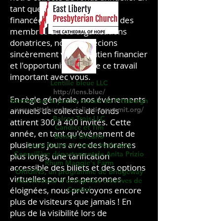
tant que petite organisation
financée principalement par des
membres et des organisations
donatrices, nous apprécions
sincèrement votre soutien financier
et l'opportunité de faire ce travail
important avec vous.
Lentille bleue LLC
http://lens.blue/
En règle générale, nos événements
Sommet sur la justice raciale de Pittsburgh
annuels de collecte de fonds
www.pittsburghracialjusticesummit.org/
Balcos Trois LLC
attirent 300 à 400 invités. Cette
Candice et Tim
année, en tant qu'événement de
Bonnie DiCarlo
plusieurs jours avec des horaires
Laura Quinn et James Hathaway
Conseillère départementale Anita Prizio
plus longs, une tarification
Rhum Maggie's Farm
accessible des billets et des options
ORIGINS, un programme de Bridgeway
virtuelles pour les personnes
Accélérateur d'entreprises créatives de
éloignées, nous prévoyons encore
Capital
plus de visiteurs que jamais ! En
plus de la visibilité lors de