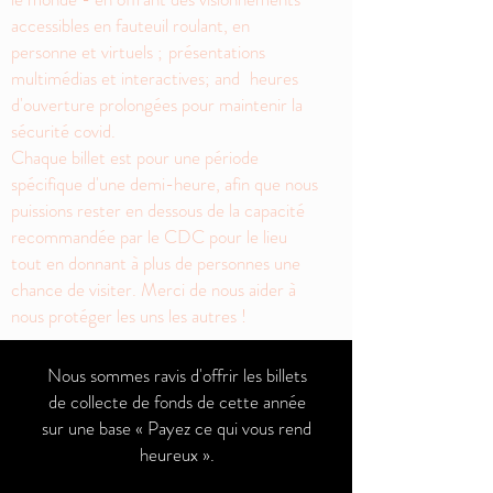
accessibles en fauteuil roulant, en
personne et virtuels ;
présentations
multimédias et interactives; and
heures
d'ouverture prolongées pour maintenir la
sécurité covid.
Chaque billet est pour une période
spécifique d'une demi-heure, afin que nous
puissions rester en dessous de la capacité
recommandée par le CDC pour le lieu
tout en donnant à plus de personnes une
chance de visiter. Merci de nous aider à
nous protéger les uns les autres !
Nous sommes ravis d'offrir les billets
de collecte de fonds de cette année
sur une base « Payez ce qui vous rend
heureux ».