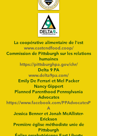
La coopérative alimentaire de l'est
www.eastendfood.coop/
Commission de Pittsburgh sur les relations
humaines
https://pittsburghpa.gov/chr/
Delta 9 PA
www.delta9pa.com/
Emily De Ferrari et Mel Packer
Nancy Gippert
Planned Parenthood Pennsylvania
Advocates
https://www.facebook.com/PPAdvocatesP
A
Jessica Benner et Jonah McAllister-
Erickson
Première église méthodiste unie de
Pittsburgh
Église presbytérienne East Liberty