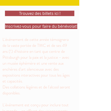
Trouvez des billets ici !
Inscrivez-vous pour faire du bénévolat!
L'événement de cette année témoignera
de la vaste portée de TMC et de ses 49
ans (!) d'histoire en tant que centre de
Pittsburgh pour la paix et la justice - avec
un musée éphémère et une vente aux
enchères d'art silencieuse avec des
expositions interactives pour tous les âges
et capacités.
Des collations légères et de l'alcool seront
disponibles.
L'événement est conçu pour inclure tout
le monde - en offrant des visionnements