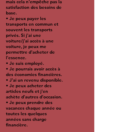
mais cela n'empêche pas la
satisfaction des besoins de
base.
• Je peux payer les
transports en commun et
souvent les transports
privés. Si j'ai une
voiture/j'ai accès à une
voiture, je peux me
permettre d'acheter de
l'essence.
• Je suis employé.
• Je pourrais avoir accès à
des économies financières.
• J'ai un revenu disponible.
• Je peux acheter des
articles neufs et j'en
achète d'autres d'occasion.
• Je peux prendre des
vacances chaque année ou
toutes les quelques
années sans charge
financière.