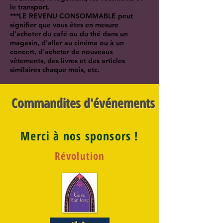
le transport.
***LE REVENU CONSOMMABLE peut
signifier que vous êtes en mesure
d'acheter du café ou du thé dans un
magasin, d'aller au cinéma ou à un
concert, d'acheter de nouveaux
vêtements, des livres et des articles
similaires chaque mois, etc.
Commandites d'événements
Merci à nos sponsors !
Révolution