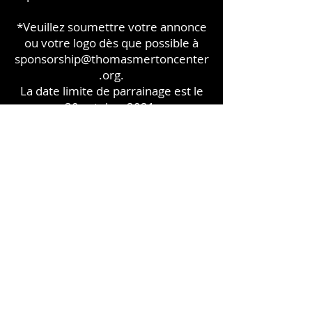
*Veuillez soumettre votre annonce
ou votre logo dès que possible à
sponsorship@thomasmertoncenter
.org
.
La date limite de parrainage est le
30 octobre 2021.
Le Thomas Merton Center est officiellement autorisé
en tant qu'organisation caritative dans le
Commonwealth de Pennsylvanie et fonctionne
comme une société à but non lucratif 501 (c) (3) en
vertu des réglementations de l'Internal Revenue
Service. Une copie de l'enregistrement officiel et des
informations financières peut être obtenue auprès du
Département d'État de Pennsylvanie en appelant sans
frais, en Pennsylvanie,
1 (800) 732-0999
. L'inscription
n'implique pas l'approbation. Toutes les cotisations
sont déductibles d'impôt dans toute la mesure
permise par la loi. 5129 Penn Avenue, Pittsburgh,
Pennsylvanie 15224 ||
412-361-3022
||
www.ThomasMertonCenter.org